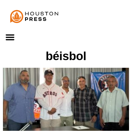
béisbol