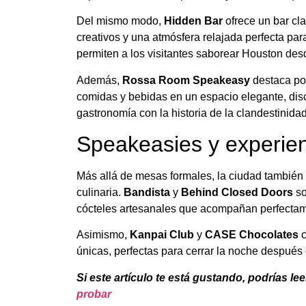
Del mismo modo,
Hidden Bar
ofrece un bar cl
creativos y una atmósfera relajada perfecta pa
permiten a los visitantes saborear Houston desd
Además,
Rossa Room Speakeasy
destaca por
comidas y bebidas en un espacio elegante, disc
gastronomía con la historia de la clandestinid
Speakeasies y experien
Más allá de mesas formales, la ciudad también
culinaria.
Bandista
y
Behind Closed Doors
so
cócteles artesanales que acompañan perfectame
Asimismo,
Kanpai Club
y
CASE Chocolates
c
únicas, perfectas para cerrar la noche después
Si este artículo te está gustando, podrías lee
probar