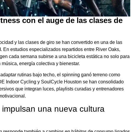
itness con el auge de las clases de
ocidad y las clases de giro se han convertido en una de las
. En estudios especializados repartidos entre River Oaks,
gen cada semana subirse a una bicicleta estática no solo para
 música, energía colectiva y bienestar.
adaptar rutinas bajo techo, el spinning ganó terreno como
RIDE Indoor Cycling y SoulCycle Houston se han consolidado
rsivos que integran luces, playlists curadas y entrenadores
motivacional.
 impulsan una nueva cultura
ton responde también a cambios en hábitos de consumo ligados