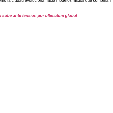
 cómo la ciudad evoluciona hacia modelos mixtos que combinan
o sube ante tensión por ultimátum global